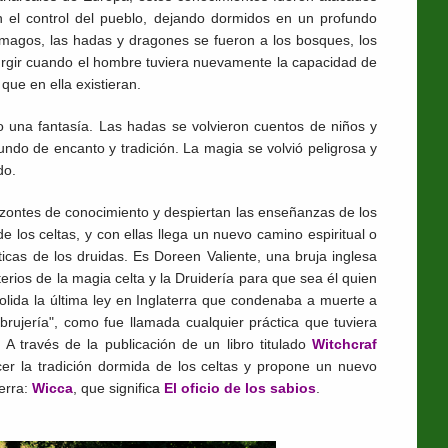
 el control del pueblo, dejando dormidos en un profundo
 magos, las hadas y dragones se fueron a los bosques, los
urgir cuando el hombre tuviera nuevamente la capacidad de
que en ella existieran.
o una fantasía. Las hadas se volvieron cuentos de niños y
ndo de encanto y tradición. La magia se volvió peligrosa y
do.
zontes de conocimiento y despiertan las enseñanzas de los
de los celtas, y con ellas llega un nuevo camino espiritual o
ticas de los druidas. Es Doreen Valiente, una bruja inglesa
rios de la magia celta y la Druidería para que sea él quien
olida la última ley en Inglaterra que condenaba a muerte a
"brujería", como fue llamada cualquier práctica que tuviera
 A través de la publicación de un libro titulado
Witchcraf
r la tradición dormida de los celtas y propone un nuevo
ierra:
Wicca
, que significa
El oficio de los sabios
.