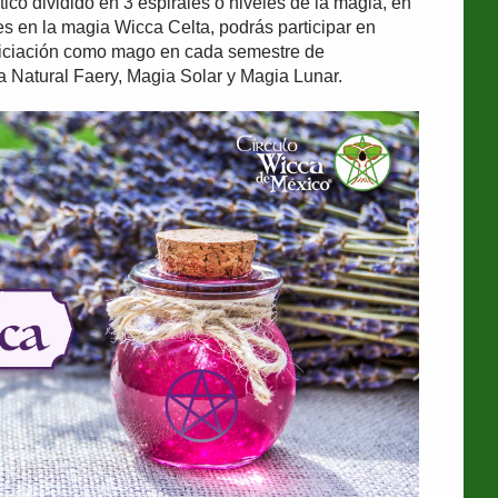
tico dividido en 3 espirales o niveles de la magia, en
es en la magia Wicca Celta, podrás participar en
 iniciación como mago en cada semestre de
a Natural Faery, Magia Solar y Magia Lunar.