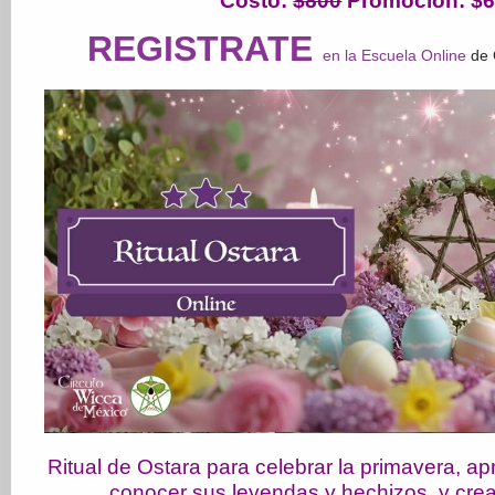
Costo
:
$800
Promoción: $
REGISTRATE
en la Escuela Online
de 
Ritual de Ostara para celebrar la primavera, a
conocer sus leyendas y hechizos, y crear 