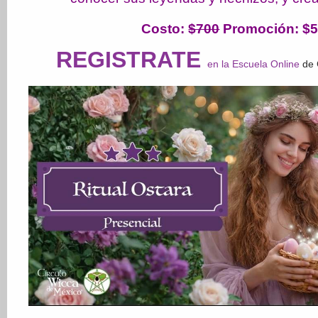
Costo
:
$700
Promoción: $
REGISTRATE
en la Escuela Online
de 